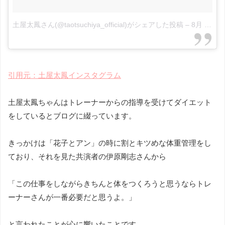
土屋太鳳さん(@taotsuchiya_official)がシェアした投稿
–
8月 11, 2017 at 8:54午前 PDT
引用元：土屋太鳳インスタグラム
土屋太鳳ちゃんはトレーナーからの指導を受けてダイエット
をしているとブログに綴っています。
きっかけは「花子とアン」の時に割とキツめな体重管理をし
ており、それを見た共演者の伊原剛志さんから
「この仕事をしながらきちんと体をつくろうと思うならトレ
ーナーさんが一番必要だと思うよ。」
と言われたことが心に響いたことです。